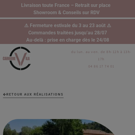
Livraison toute France – Retrait sur place
Showroom & Conseils sur RDV
⚠️ Fermeture estivale du 3 au 23 août ⚠️
Commandes traitées jusqu’au 28/07
Au-delà : prise en charge dès le 24/08
du lun. au ven. de 8h-12h à 13h-
17h
04 86 17 74 01
RETOUR AUX RÉALISATIONS