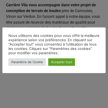
Carrière Vila vous accompagne dans votre projet de
conception de terrain de boules
près de Carnoules,
Vinon sur Verdon. En faisant appel à notre équipe, vous
être assuré de recevoir des matériaux de qualité pour
aménager un terrain de boules dans votre jardin.
Nous utilisons des cookies pour vous offrir la meilleure
Bénéficiez également de nos conseils éclairés en
expérience selon vos préférences. En cliquant sur
matière d’aménagement extérieur.
"Accepter tout" vous consentez à l'utilisation de tous
les cookies. Cliquez sur "Paramètres des cookies"
Nous assurons la
livraison à domicile ou sur chantier
pour modifier vos paramètres.
des matériaux dans le Var.
Paramètre de Cookie
Accepter tout
Devis gratuit
.