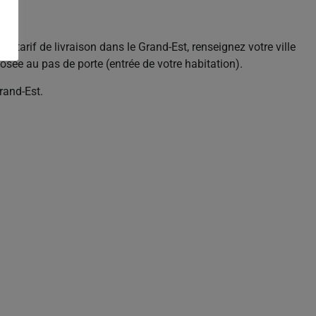
e tarif de livraison dans le Grand-Est, renseignez votre ville
sée au pas de porte (entrée de votre habitation).
rand-Est.