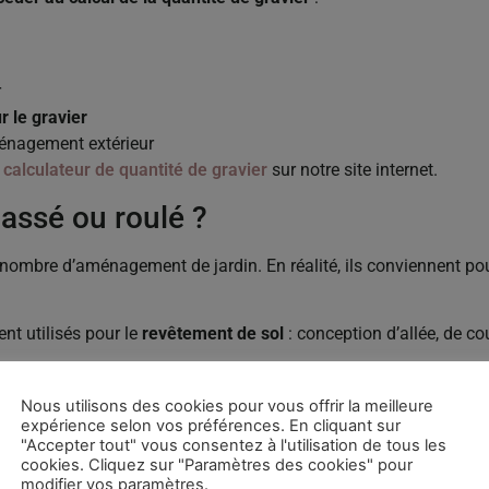
r
r le gravier
énagement extérieur
e
calculateur de quantité de gravier
sur notre site internet.
cassé ou roulé ?
 nombre d’aménagement de jardin. En réalité, ils conviennent pour 
nt utilisés pour le
revêtement de sol
: conception d’allée, de cou
a
décoration extérieure
: embellissement des parterres, plates-ba
Nous utilisons des cookies pour vous offrir la meilleure
g dans le Grand-Est
expérience selon vos préférences. En cliquant sur
"Accepter tout" vous consentez à l'utilisation de tous les
cookies. Cliquez sur "Paramètres des cookies" pour
: Big Bag de gravier concassé et Big Bag de gravier roulé.
modifier vos paramètres.