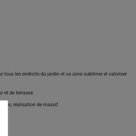
tous les endroits du jardin et va ainsi sublimer et valoriser
r et de terrasse.
ndes, réalisation de massif.