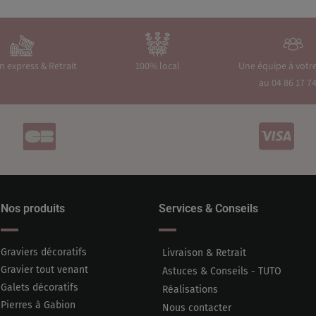
on express & Retrait
100% local
Une équipe à votr
au 04 86 17 74
Nos produits
Services & Conseils
Graviers décoratifs
Livraison & Retrait
Gravier tout venant
Astuces & Conseils - TUTO
Galets décoratifs
Réalisations
Pierres à Gabion
Nous contacter