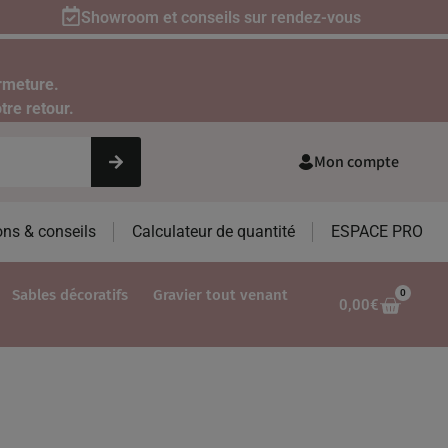
Showroom et conseils sur rendez-vous
rmeture.
tre retour.
Mon compte
ons & conseils
Calculateur de quantité
ESPACE PRO
Sables décoratifs
Gravier tout venant
0
0,00
€