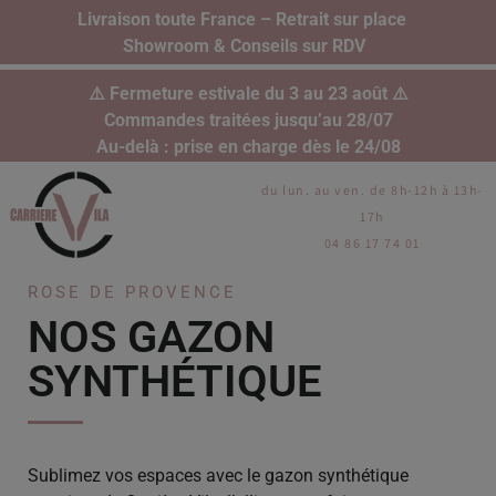
Livraison toute France – Retrait sur place
Showroom & Conseils sur RDV
⚠️ Fermeture estivale du 3 au 23 août ⚠️
Commandes traitées jusqu’au 28/07
Au-delà : prise en charge dès le 24/08
du lun. au ven. de 8h-12h à 13h-
17h
04 86 17 74 01
ROSE DE PROVENCE
NOS GAZON
SYNTHÉTIQUE
Sublimez vos espaces avec le gazon synthétique