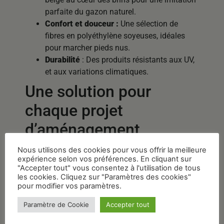
parfaite du gazon naturel.
Confort et douceur :
Une sélection de
fibres en polyéthylène soyeuses, idéales
pour marcher pieds nus.
Durabilité
: Des produits résistants aux UV,
et aux variations climatiques.
Une solution pour
chaque projet
d’aménagement
Nous utilisons des cookies pour vous offrir la meilleure
Que vous ayez une grande surface à couvrir ou
expérience selon vos préférences. En cliquant sur
un espace urbain restreint, nous avons
"Accepter tout" vous consentez à l'utilisation de tous
le rouleau adapté à votre besoin.
les cookies. Cliquez sur "Paramètres des cookies"
pour modifier vos paramètres.
Jardins, Terrasses et
Paramètre de Cookie
Accepter tout
Balcons