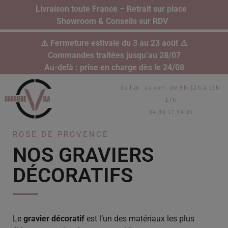
Livraison toute France – Retrait sur place
Showroom & Conseils sur RDV
⚠️ Fermeture estivale du 3 au 23 août ⚠️
Commandes traitées jusqu’au 28/07
Au-delà : prise en charge dès le 24/08
du lun. au ven. de 8h-12h à 13h-
17h
04 86 17 74 01
ROSE DE PROVENCE
NOS GRAVIERS
DÉCORATIFS
Le
gravier décoratif
est l’un des matériaux les plus