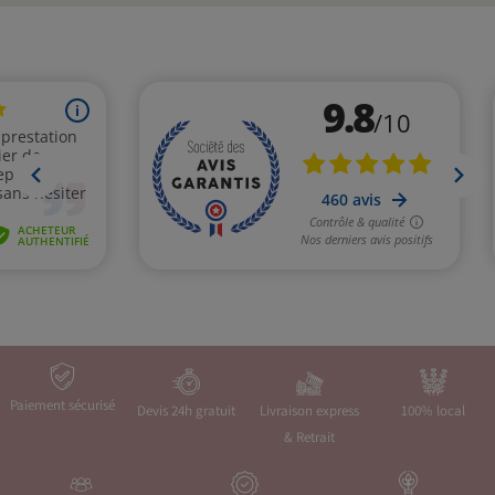
Paiement sécurisé
Devis 24h gratuit
Livraison express
100% local
& Retrait