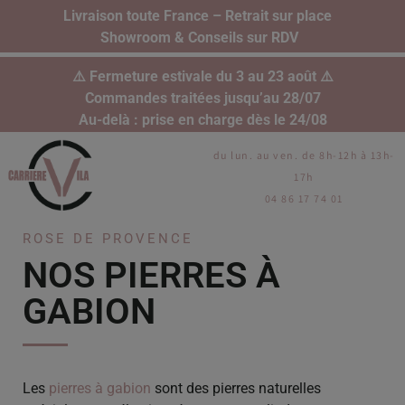
Livraison toute France – Retrait sur place
Showroom & Conseils sur RDV
⚠️ Fermeture estivale du 3 au 23 août ⚠️
Commandes traitées jusqu’au 28/07
Au-delà : prise en charge dès le 24/08
du lun. au ven. de 8h-12h à 13h-
17h
04 86 17 74 01
ROSE DE PROVENCE
NOS PIERRES À
GABION
Les
pierres à gabion
sont des pierres naturelles