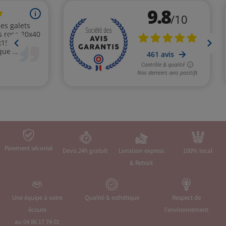
Paiement sécurisé
Devis 24h gratuit
Livraison express
100% local
& Retrait
Une équipe à votre
Qualité & esthétique
Respect de
écoute
l'environnement
au 04 86 17 74 01