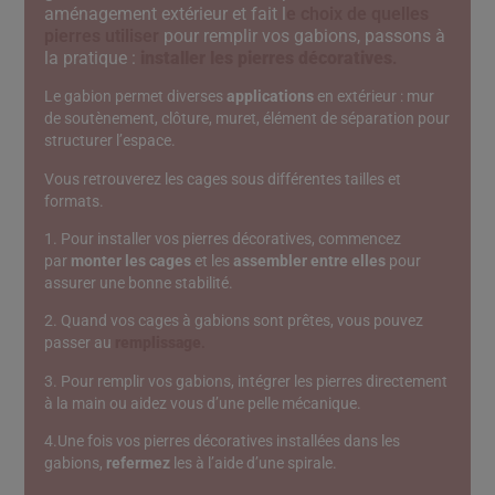
aménagement extérieur et fait l
e choix de quelles
pierres utiliser
pour remplir vos gabions, passons à
la pratique :
installer les pierres décoratives
.
Le gabion permet diverses
applications
en extérieur : mur
de soutènement, clôture, muret, élément de séparation pour
structurer l’espace.
Vous retrouverez les cages sous différentes tailles et
formats.
1. Pour installer vos pierres décoratives, commencez
par
monter les cages
et les
assembler entre elles
pour
assurer une bonne stabilité.
2. Quand vos cages à gabions sont prêtes, vous pouvez
passer au
remplissage
.
3. Pour remplir vos gabions, intégrer les pierres directement
à la main ou aidez vous d’une pelle mécanique.
4.Une fois vos pierres décoratives installées dans les
gabions,
refermez
les à l’aide d’une spirale.