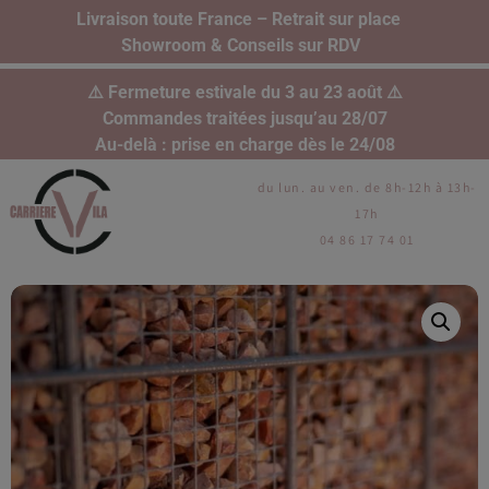
Livraison toute France – Retrait sur place
Showroom & Conseils sur RDV
⚠️ Fermeture estivale du 3 au 23 août ⚠️
Commandes traitées jusqu’au 28/07
Au-delà : prise en charge dès le 24/08
du lun. au ven. de 8h-12h à 13h-
17h
04 86 17 74 01