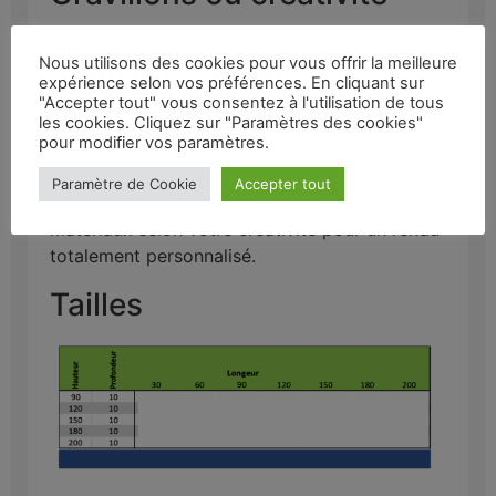
La fine maille intérieure de ce modèle change
Nous utilisons des cookies pour vous offrir la meilleure
la donne ! Fini les gros blocs de soutènement,
expérience selon vos préférences. En cliquant sur
ce mur est conçu pour accueillir des matériaux
"Accepter tout" vous consentez à l'utilisation de tous
fins. Pour un résultat optimal, nous
les cookies. Cliquez sur "Paramètres des cookies"
pour modifier vos paramètres.
recommandons un
r
emplissage en
gravier
8/14
. Vous êtes libre de choisir la couleur de
Paramètre de Cookie
Accepter tout
votre gravier ou même d’utiliser d’autres
matériaux selon votre créativité pour un rendu
totalement personnalisé.
Tailles