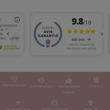
Paiement sécurisé
Devis 24h gratuit
Livraison express
100% local
& Retrait
Une équipe à votre
Qualité & esthétique
Respect de