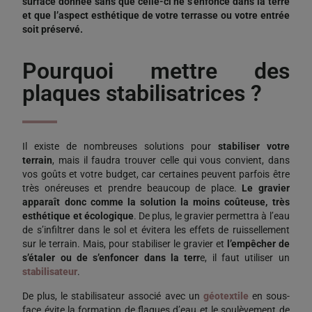
surface donnée sans que celle-ci ne s’enfonce dans la terre
et que l’aspect esthétique de votre terrasse ou votre entrée
soit préservé.
Pourquoi mettre des
plaques stabilisatrices ?
Il existe de nombreuses solutions pour
stabiliser votre
terrain
, mais il faudra trouver celle qui vous convient, dans
vos goûts et votre budget, car certaines peuvent parfois être
très onéreuses et prendre beaucoup de place.
Le gravier
apparaît donc comme la solution la moins coûteuse, très
esthétique et écologique
. De plus, le gravier permettra à l’eau
de s’infiltrer dans le sol et évitera les effets de ruissellement
sur le terrain. Mais, pour stabiliser le gravier et
l’empêcher de
s’étaler ou de s’enfoncer dans la terr
e, il faut utiliser un
stabilisateur
.
De plus, le stabilisateur associé avec un
géotextile
en sous-
face évite la formation de flaques d’eau et le soulèvement de