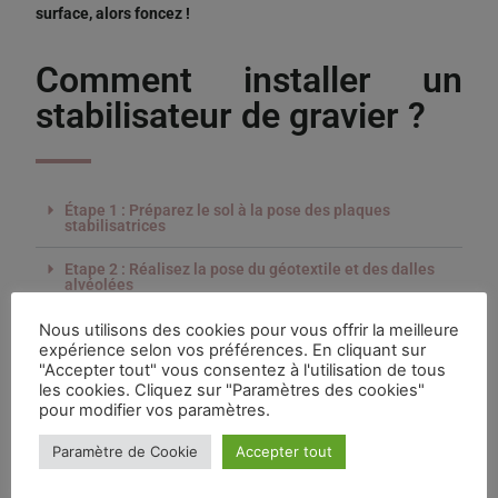
surface, alors foncez !
Comment installer un
stabilisateur de gravier ?
Étape 1 : Préparez le sol à la pose des plaques
stabilisatrices
Etape 2 : Réalisez la pose du géotextile et des dalles
alvéolées
Etape 3 : Dernière étape : la pose du gravier sur les
Nous utilisons des cookies pour vous offrir la meilleure
dalles stabilisatrices
expérience selon vos préférences. En cliquant sur
"Accepter tout" vous consentez à l'utilisation de tous
les cookies. Cliquez sur "Paramètres des cookies"
pour modifier vos paramètres.
Découvrir nos articles
Paramètre de Cookie
Accepter tout