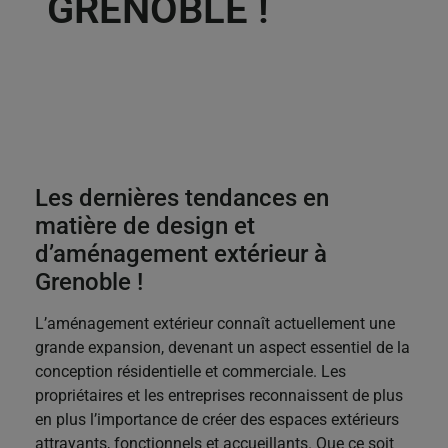
GRENOBLE !
5. Fixez les poutres
en elles et pour plus de solidité,
car à la Ciotat, on ne fait pas les choses à moitié,
ajoutez des renforts d’angles
.
Les dernières tendances en
matière de design et
d’aménagement extérieur à
Grenoble !
L’aménagement extérieur connaît actuellement une
grande expansion, devenant un aspect essentiel de la
conception résidentielle et commerciale. Les
propriétaires et les entreprises reconnaissent de plus
en plus l’importance de créer des espaces extérieurs
attrayants, fonctionnels et accueillants. Que ce soit