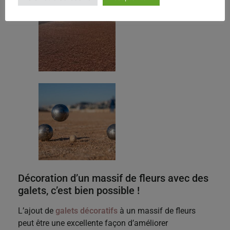
Décoration d’un massif de fleurs avec des
galets, c’est bien possible !
L’ajout de
galets décoratifs
à un massif de fleurs
peut être une excellente façon d’améliorer