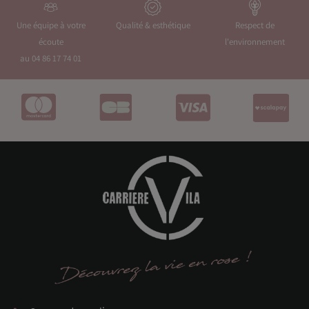
Une équipe à votre
Qualité & esthétique
Respect de
écoute
l'environnement
au 04 86 17 74 01