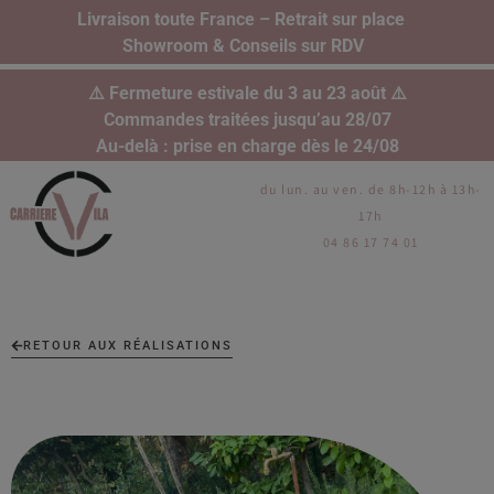
Livraison toute France – Retrait sur place
Showroom & Conseils sur RDV
⚠️ Fermeture estivale du 3 au 23 août ⚠️
Commandes traitées jusqu’au 28/07
Au-delà : prise en charge dès le 24/08
du lun. au ven. de 8h-12h à 13h-
17h
04 86 17 74 01
RETOUR AUX RÉALISATIONS