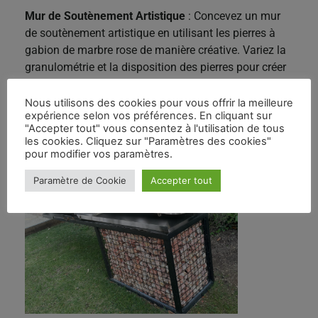
Mur de Soutènement Artistique
: Concevez un mur
de soutènement artistique en utilisant les pierres à
gabion de marbre rose de manière créative. Variez la
granulométrie et la disposition des pierres pour créer
des motifs uniques. Ce mur peut non seulement servir
à des fins structurelles mais également devenir une
Nous utilisons des cookies pour vous offrir la meilleure
expérience selon vos préférences. En cliquant sur
pièce maîtresse artistique dans votre espace
"Accepter tout" vous consentez à l'utilisation de tous
extérieur.
les cookies. Cliquez sur "Paramètres des cookies"
pour modifier vos paramètres.
Paramètre de Cookie
Accepter tout