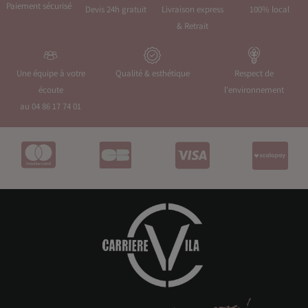
Paiement sécurisé
Devis 24h gratuit
Livraison express
100% local
& Retrait
Une équipe à votre
Qualité & esthétique
Respect de
écoute
l'environnement
au 04 86 17 74 01