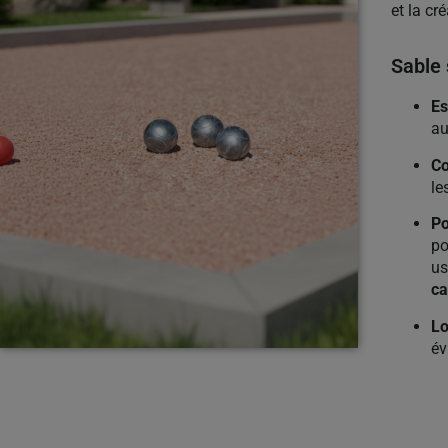
et la cr
Sable 
Es
au
Co
le
Po
po
u
ca
Lo
év