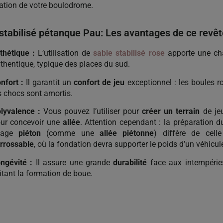
éation de votre boulodrome.
stabilisé pétanque Pau: Les avantages de ce revê
thétique :
L’utilisation de
sable stabilisé rose
apporte une cha
thentique, typique des places du sud.
nfort :
Il garantit un
confort de jeu
exceptionnel : les boules ro
s chocs sont amortis.
lyvalence :
Vous pouvez l’utiliser pour
créer un terrain
de jeu
ur concevoir une
allée
. Attention cependant : la préparation d
sage
piéton
(comme une
allée piétonne
) diffère de cel
rrossable
, où la fondation devra supporter le poids d’un véhicul
ngévité :
Il assure une grande
durabilité
face aux intempérie
itant la formation de boue.