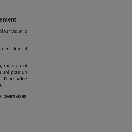
tement
leur visuelle
ulent droit et
, mais aussi
u sol pour un
le d’une
allée
e.
s béarnaises,