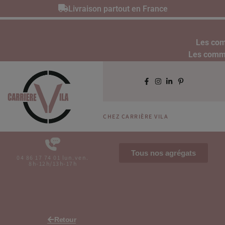
Livraison partout en France
Les com
Les comman
CHEZ CARRIÈRE VILA
Tous nos agrégats
04 86 17 74 01 lun.ven.
8h-12h/13h-17h
Retour