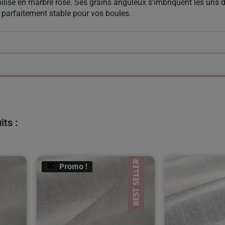
isé en marbre rose. Ses grains anguleux s’imbriquent les uns d
t parfaitement stable pour vos boules.
ts :
Promo !