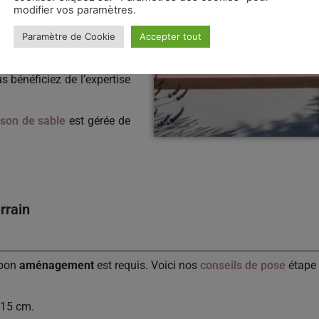
modifier vos paramètres.
ordonner le début de vos
Paramètre de Cookie
Accepter tout
ila
est producteur direct et
 bénéficiez de l’expertise
aison de sable
est gérée de
rrain
 bon
aménagement
est requis. Voici nos
conseils de pose
étape 
 15 cm.