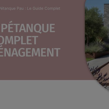
 Pétanque Pau : Le Guide Complet
É PÉTANQUE
COMPLET
MÉNAGEMENT