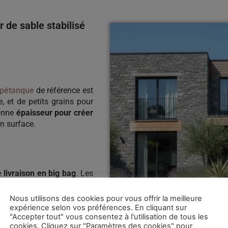
r de sable stabilisé
 pétanque
de référence est
e, et de petits grains pour
bonne
épaisseur pour créer
n surface.
e
livraison en big bag
. Les
ux à vos besoins. Ils sont
antier propre.
Nous utilisons des cookies pour vous offrir la meilleure
expérience selon vos préférences. En cliquant sur
tuée
par un camion hayon
"Accepter tout" vous consentez à l'utilisation de tous les
cookies. Cliquez sur "Paramètres des cookies" pour