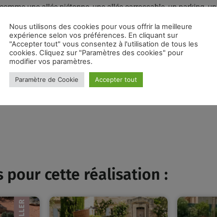
comme une allée piétonne, une allée carrossable, un parking, une
dans les lieux publics et les lieux privés. Pour votre entrée de ma
Nous utilisons des cookies pour vous offrir la meilleure
expérience selon vos préférences. En cliquant sur
sa mise en pose est très facile.
"Accepter tout" vous consentez à l'utilisation de tous les
cookies. Cliquez sur "Paramètres des cookies" pour
 en vrac ou en big bag
. Retrouvez notre sable en
livraison à dom
modifier vos paramètres.
Paramètre de Cookie
Accepter tout
eignement, n’hésitez pas à
nous contacter
pour voir naître votre
 pour cette réalisation :