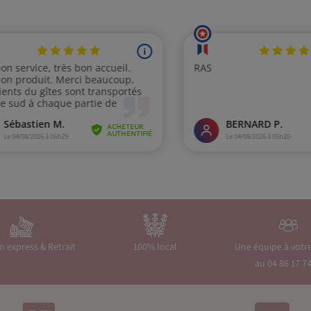
on express & Retrait
100% local
Une équipe à votr
au 04 86 17 74