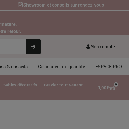
Showroom et conseils sur rendez-vous
rmeture.
tre retour.
Mon compte
ons & conseils
Calculateur de quantité
ESPACE PRO
Sables décoratifs
Gravier tout venant
0
0,00
€