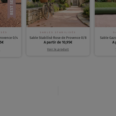
ISÉS
SABLES STABILISÉS
S
Provence 0/4
Sable Stabilisé Rose de Provence 0/8
Sable Gaz
5
€
A partir de
10,95
€
A 
t
Voir le produit