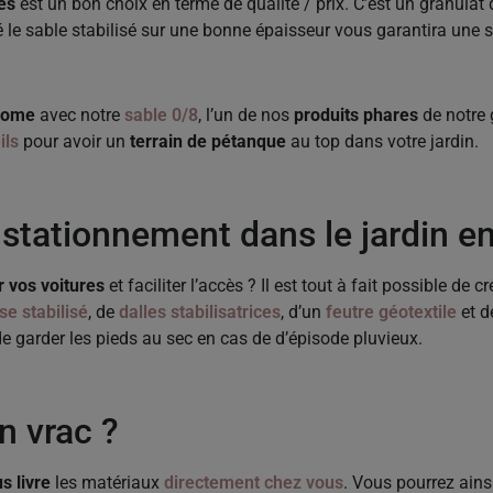
es
est un bon choix en terme de qualité / prix. C’est un granulat 
lé le sable stabilisé sur une bonne épaisseur vous garantira une
drome
avec notre
sable 0/8
, l’un de nos
produits phares
de notre 
ils
pour avoir un
terrain de pétanque
au top dans votre jardin.
ationnement dans le jardin en 
 vos voitures
et faciliter l’accès ? Il est tout à fait possible de c
se stabilisé
, de
dalles stabilisatrices
, d’un
feutre géotextile
et 
e garder les pieds au sec en cas de d’épisode pluvieux.
n vrac ?
s livre
les matériaux
directement chez vous
. Vous pourrez ains