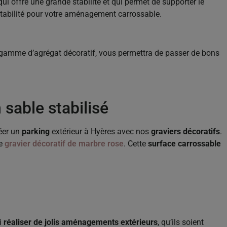
qui offre une grande stabilité et qui permet de supporter le
 stabilité pour votre aménagement carrossable.
gamme d’agrégat décoratif, vous permettra de passer de bons
sable stabilisé
réer un
parking
extérieur à Hyères avec nos
graviers décoratifs
.
de
gravier décoratif de marbre rose
. Cette
surface carrossable
i
réaliser de jolis aménagements extérieurs
, qu’ils soient