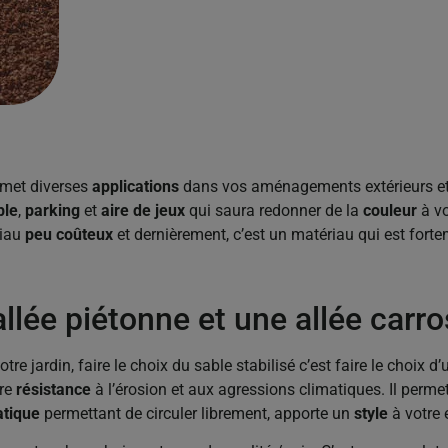
ermet diverses
applications
dans vos aménagements extérieurs et 
ble
,
parking
et
aire de jeux
qui saura redonner de la
couleur
à vo
riau
peu coûteux
et dernièrement, c’est un matériau qui est fort
lée piétonne et une allée carro
tre jardin, faire le choix du sable stabilisé c’est faire le choix d
re
résistance
à l’érosion et aux agressions climatiques. Il perme
atique
permettant de circuler librement, apporte un
style
à votre e