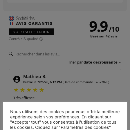
9.9
/
10
VOIR L'ATTESTATION
Basé sur 42 avis
Contrôle & qualité
Trier par
date décroissante
Mathieu B.
Publié le 7/26/26, 6:12 PM
(Date de commande : 7/5/2026)
Très efficace
Nous utilisons des cookies pour vous offrir la meilleure
expérience selon vos préférences. En cliquant sur
Stephane F.
"Accepter tout" vous consentez à l'utilisation de tous
Publié le 7/8/26, 11:11 AM
(Date de commande : 6/8/2026)
les cookies. Cliquez sur "Paramètres des cookies"