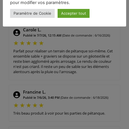
pour modifier vos paramètres.
Parfait
Paramètre de Cookie
Accepter tout
Carole L.
Publié le 7/7/26, 12:15 AM
(Date de commande : 6/16/2026)
Parfait pour réaliser un terrain de pétanque soi-même. Cet
ensemble sable + graviers se dispose sur un géotextile et
reste bien aggloméré après arrosage. Le rendu de couleur
n'est pas criard. Il reste un peu de sable sur les éléments
alentours après la pluie ou l'arrosage.
Francine L.
Publié le 7/6/26, 3:40 PM
(Date de commande : 6/18/2026)
Très beau produit à voir pour les parties de pétanque.