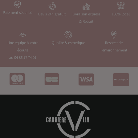
Paiement sécurisé
Devis 24h gratuit
Livraison express
100% local
& Retrait
Une équipe à votre
Qualité & esthétique
Respect de
écoute
l'environnement
au 04 86 17 74 01