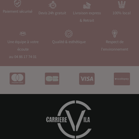
Paiement sécurisé
Devis 24h gratuit
Livraison express
100% local
& Retrait
Une équipe à votre
Qualité & esthétique
Respect de
écoute
l'environnement
au 04 86 17 74 01