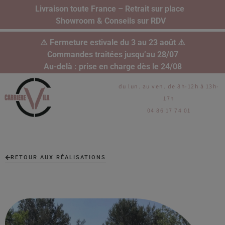
Livraison toute France – Retrait sur place
Showroom & Conseils sur RDV
⚠️ Fermeture estivale du 3 au 23 août ⚠️
Commandes traitées jusqu’au 28/07
Au-delà : prise en charge dès le 24/08
du lun. au ven. de 8h-12h à 13h-
17h
04 86 17 74 01
RETOUR AUX RÉALISATIONS