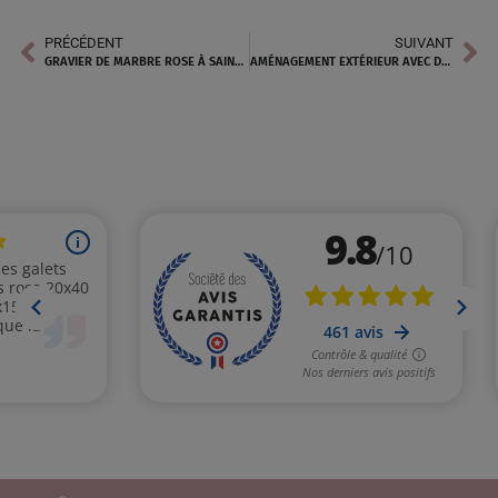
PRÉCÉDENT
SUIVANT
GRAVIER DE MARBRE ROSE À SAINT-RAPHAËL : L’ÉLÉGANCE NATURELLE POUR SUBLIMER VOS AMÉNAGEMENTS EXTÉRIEURS
AMÉNAGEMENT EXTÉRIEUR AVEC DES GALETS DE MARBRE ROSE À JUAN-LES-PINS : UN CHARME ÉLÉGANT POUR VOTRE ESPACE EXTÉRIEUR