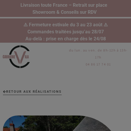
Livraison toute France – Retrait sur place
Showroom & Conseils sur RDV
⚠️ Fermeture estivale du 3 au 23 août ⚠️
Commandes traitées jusqu’au 28/07
Au-delà : prise en charge dès le 24/08
du lun. au ven. de 8h-12h à 13h-
17h
04 86 17 74 01
RETOUR AUX RÉALISATIONS