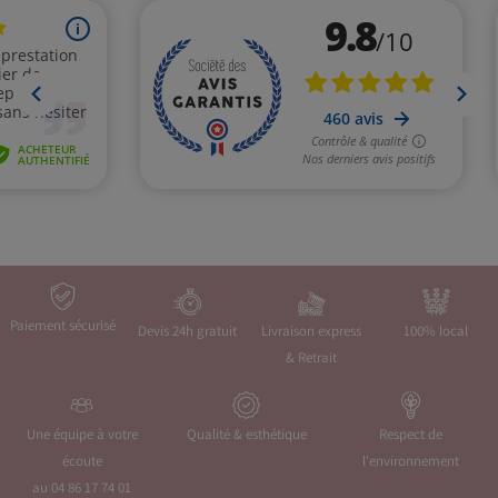
Paiement sécurisé
Devis 24h gratuit
Livraison express
100% local
& Retrait
Une équipe à votre
Qualité & esthétique
Respect de
écoute
l'environnement
au 04 86 17 74 01