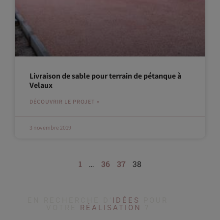
Livraison de sable pour terrain de pétanque à
Velaux
DÉCOUVRIR LE PROJET »
3 novembre 2019
1
…
36
37
38
EN RECHERCHE D'
IDÉES
POUR
VOTRE
RÉALISATION
?