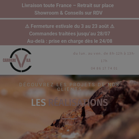
Livraison toute France – Retrait sur place
Showroom & Conseils sur RDV
⚠️ Fermeture estivale du 3 au 23 août ⚠️
Commandes traitées jusqu’au 28/07
Au-delà : prise en charge dès le 24/08
du lun. au ven. de 8h-12h à 13h-
17h
04 86 17 74 01
DÉCOUVREZ LES PROJETS DE NOS
CLIENTS
LES
RÉALISATIONS