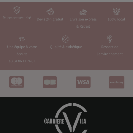
Paiement sécurisé
Devis 24h gratuit
Livraison express
100% local
& Retrait
Une équipe à votre
Qualité & esthétique
Respect de
écoute
l'environnement
au 04 86 17 74 01