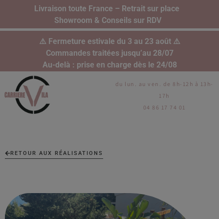
Livraison toute France – Retrait sur place
Showroom & Conseils sur RDV
⚠️ Fermeture estivale du 3 au 23 août ⚠️
Commandes traitées jusqu’au 28/07
Au-delà : prise en charge dès le 24/08
du lun. au ven. de 8h-12h à 13h-
17h
04 86 17 74 01
RETOUR AUX RÉALISATIONS