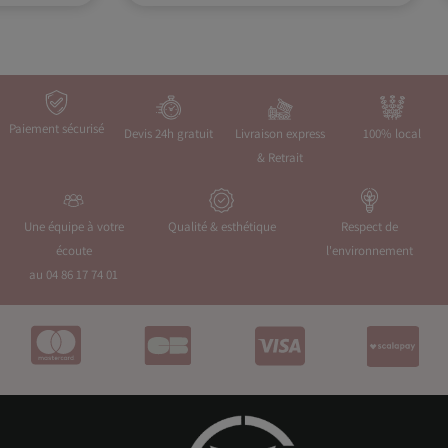
Paiement sécurisé
Devis 24h gratuit
Livraison express
100% local
& Retrait
Une équipe à votre
Qualité & esthétique
Respect de
écoute
l'environnement
au 04 86 17 74 01