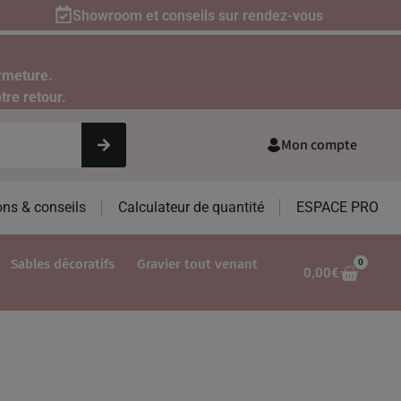
Showroom et conseils sur rendez-vous
rmeture.
tre retour.
Mon compte
ons & conseils
Calculateur de quantité
ESPACE PRO
Sables décoratifs
Gravier tout venant
0
0,00
€