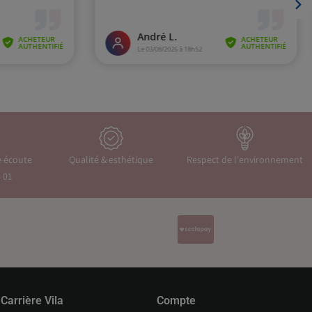
e écoute
Qualité & esthétique
Respect de l'environnement
 01
Carrière Vila
Compte