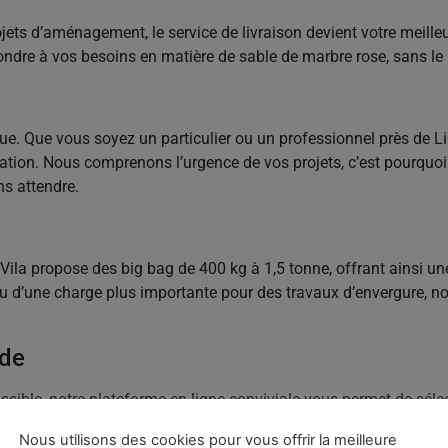
jets d’aménagement, le service de livraison devient votre meilleu
répondre à vos besoins en matière de sable de marbre rose, sans le
bsolue. Que vous soyez un particulier ou un professionnel près de 
ation. Nous comprenons l’urgence de vos projets, c’est pourquoi 
ns attendre.
ère Vila propose des big bag de 400 kg à 1,5 tonne, offrant ainsi
ou d’une charge plus importante pour des travaux d’envergure, 
nde
ible, notre plateforme en ligne conviviale vous permet de sélec
 de commande prolongés : chez Carrière Vila, la simplicité est no
Nous utilisons des cookies pour vous offrir la meilleure