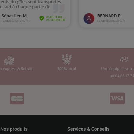
on express & Retrait
100% local
Une équipe à votr
au 04 86 17 74
Nos produits
Services & Conseils