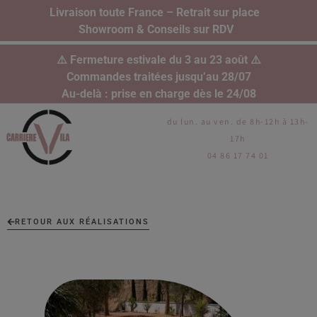
Livraison toute France – Retrait sur place
Showroom & Conseils sur RDV
⚠️ Fermeture estivale du 3 au 23 août ⚠️
Commandes traitées jusqu’au 28/07
Au-delà : prise en charge dès le 24/08
du lun. au ven. de 8h-12h à 13h-
17h
04 86 17 74 01
RETOUR AUX RÉALISATIONS