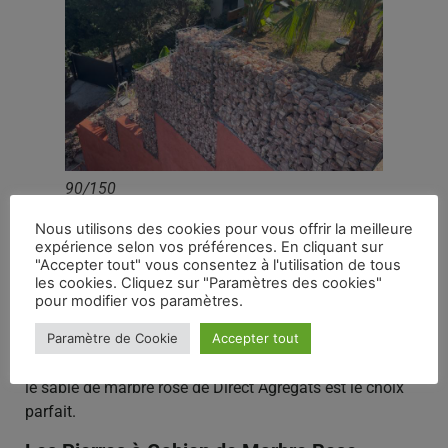
90/150
Le Sable de Marbre Rose
Nous utilisons des cookies pour vous offrir la meilleure
expérience selon vos préférences. En cliquant sur
"Accepter tout" vous consentez à l'utilisation de tous
Le sable de marbre rose
est un excellent matériau pour
les cookies. Cliquez sur "Paramètres des cookies"
la construction et les aménagements extérieurs. Sa
pour modifier vos paramètres.
couleur distinctive ajoute une touche unique à vos
Paramètre de Cookie
Accepter tout
créations. Que vous ayez besoin de sable pour une
fondation solide ou pour la création de surfaces lisses,
le sable de marbre rose de Direct Agrégats est le choix
parfait.