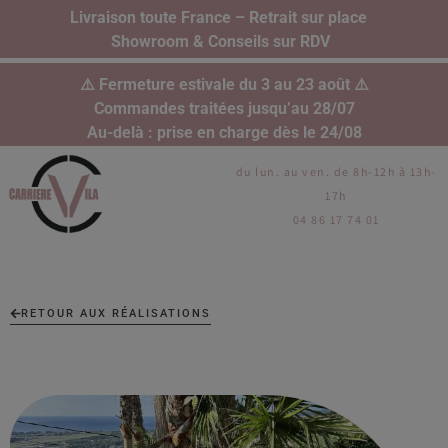
Livraison toute France – Retrait sur place
Showroom & Conseils sur RDV
⚠️ Fermeture estivale du 3 au 23 août ⚠️
Commandes traitées jusqu’au 28/07
Au-delà : prise en charge dès le 24/08
du lun. au ven. de 8h-12h à 13h-
17h
04 86 17 74 01
RETOUR AUX RÉALISATIONS