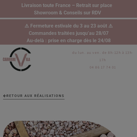
Livraison toute France – Retrait sur place
Showroom & Conseils sur RDV
⚠️ Fermeture estivale du 3 au 23 août ⚠️
Commandes traitées jusqu’au 28/07
Au-delà : prise en charge dès le 24/08
du lun. au ven. de 8h-12h à 13h-
17h
04 86 17 74 01
RETOUR AUX RÉALISATIONS