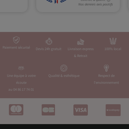
Paiement sécurisé
Devis 24h gratuit
Livraison express
100% local
& Retrait
Une équipe à votre
Qualité & esthétique
Respect de
écoute
l'environnement
au 04 86 17 74 01