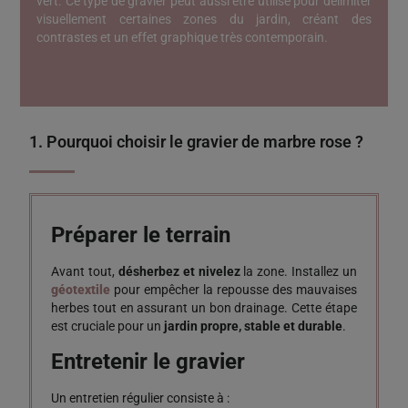
vert. Ce type de gravier peut aussi être utilisé pour délimiter
visuellement certaines zones du jardin, créant des
contrastes et un effet graphique très contemporain.
1. Pourquoi choisir le gravier de marbre rose ?
Préparer le terrain
Avant tout,
désherbez et nivelez
la zone. Installez un
géotextile
pour empêcher la repousse des mauvaises
herbes tout en assurant un bon drainage. Cette étape
est cruciale pour un
jardin propre, stable et durable
.
Entretenir le gravier
Un entretien régulier consiste à :