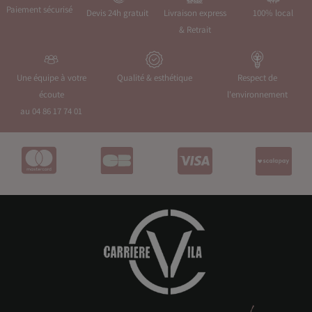
Paiement sécurisé
Devis 24h gratuit
Livraison express
100% local
& Retrait
Une équipe à votre
Qualité & esthétique
Respect de
écoute
l'environnement
au 04 86 17 74 01