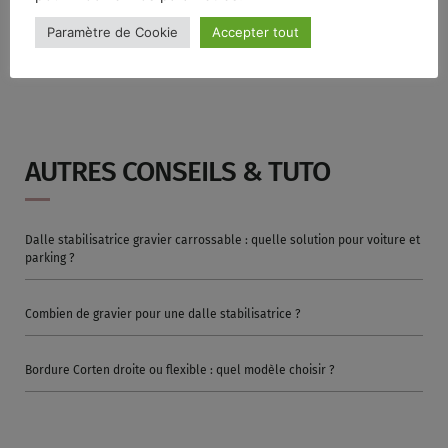
gabion
qui participeront à l’aménagement d’un jardin tendance.
Paramètre de Cookie
Accepter tout
AUTRES CONSEILS & TUTO
Dalle stabilisatrice gravier carrossable : quelle solution pour voiture et
parking ?
Combien de gravier pour une dalle stabilisatrice ?
Bordure Corten droite ou flexible : quel modèle choisir ?