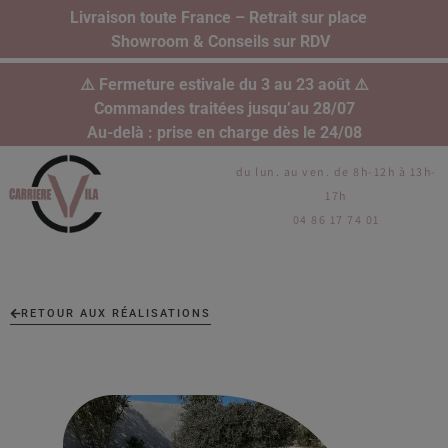
Livraison toute France – Retrait sur place
Showroom & Conseils sur RDV
⚠️ Fermeture estivale du 3 au 23 août ⚠️
Commandes traitées jusqu’au 28/07
Au-delà : prise en charge dès le 24/08
du lun. au ven. de 8h-12h à 13h-
17h
04 86 17 74 01
RETOUR AUX RÉALISATIONS