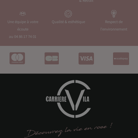
& Retrait
Une équipe à votre
Qualité & esthétique
Respect de
écoute
l'environnement
au 04 86 17 74 01