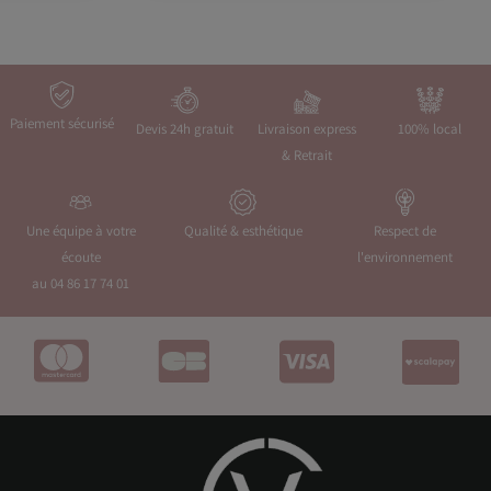
Paiement sécurisé
Devis 24h gratuit
Livraison express
100% local
& Retrait
Une équipe à votre
Qualité & esthétique
Respect de
écoute
l'environnement
au 04 86 17 74 01