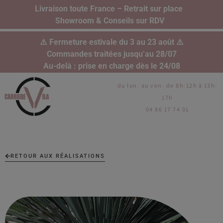
Livraison toute France – Retrait sur place
Showroom & Conseils sur RDV
⚠️ Fermeture estivale du 3 au 23 août ⚠️
Commandes traitées jusqu’au 28/07
Au-delà : prise en charge dès le 24/08
du lun. au ven. de 8h-12h à 13h-
17h
04 86 17 74 01
RETOUR AUX RÉALISATIONS