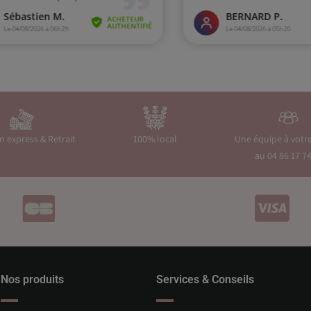
on express & Retrait
100% local
Une équipe à votr
au 04 86 17 74
Nos produits
Services & Conseils