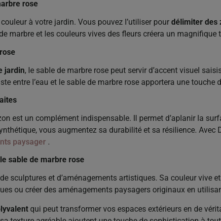
marbre rose
couleur à votre jardin. Vous pouvez l’utiliser pour
délimiter des 
e de marbre et les couleurs vives des fleurs créera un magnifique 
 rose
 jardin
, le sable de marbre rose peut servir d’accent visuel sais
aste entre l’eau et le sable de marbre rose apportera une touche d
aites
zon est un complément indispensable. Il permet d’aplanir la sur
ynthétique, vous augmentez sa durabilité et sa résilience. Avec 
ents paysager
.
le sable de marbre rose
de sculptures et d’aménagements artistiques. Sa couleur vive et s
ques ou créer des aménagements paysagers originaux en utilisa
lyvalent
qui peut transformer vos espaces extérieurs en de vérita
 sa texture agréable ajoutent une touche de sophistication à t