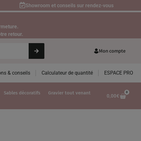
Showroom et conseils sur rendez-vous
rmeture.
tre retour.
Mon compte
ons & conseils
Calculateur de quantité
ESPACE PRO
Sables décoratifs
Gravier tout venant
0
0,00
€