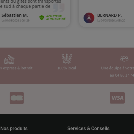
on express & Retrait
100% local
Une équipe à votr
au 04 86 17 74
Nos produits
Services & Conseils