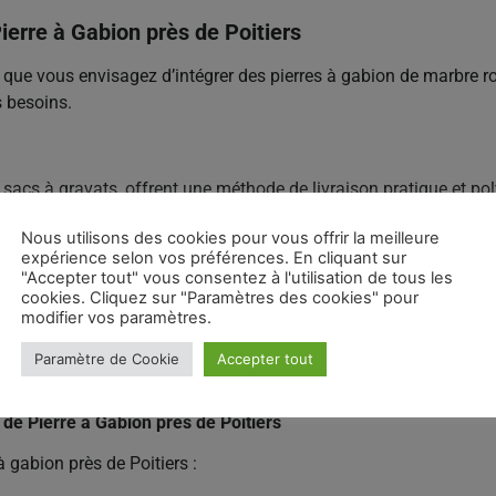
ierre à Gabion près de Poitiers
 que vous envisagez d’intégrer des pierres à gabion de marbre ros
s besoins.
cs à gravats, offrent une méthode de livraison pratique et pol
 qu’aux professionnels. Cette méthode de livraison présente plus
Nous utilisons des cookies pour vous offrir la meilleure
 et une distribution plus précise sur le chantier.
expérience selon vos préférences. En cliquant sur
"Accepter tout" vous consentez à l'utilisation de tous les
ace
cookies. Cliquez sur "Paramètres des cookies" pour
modifier vos paramètres.
arrière Vila permet à ses clients de passer leurs commandes en l
e produits disponible, et sélectionner les quantités nécessaires p
Paramètre de Cookie
Accepter tout
us permet de gagner du temps tout en planifiant efficacement vot
de Pierre à Gabion près de Poitiers
à gabion près de Poitiers :