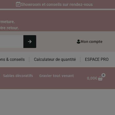
Showroom et conseils sur rendez-vous
rmeture.
tre retour.
Mon compte
ons & conseils
Calculateur de quantité
ESPACE PRO
Sables décoratifs
Gravier tout venant
0
0,00
€