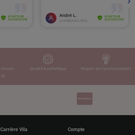
e écoute
Qualité & esthétique
Respect de l'environnement
 01
Carrière Vila
Compte