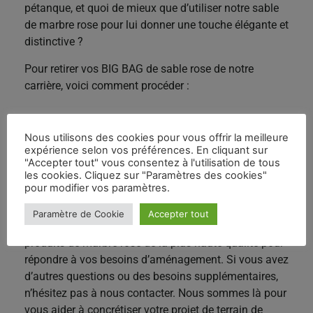
pétanque, et quoi de mieux que d’utiliser notre sable
de marbre rose pour lui donner une touche élégante et
distinctive ?
Pour retirer vos BIG BAG de sable rose de notre
carrière, voici comment procéder :
Contactez notre équipe
Nous utilisons des cookies pour vous offrir la meilleure
expérience selon vos préférences. En cliquant sur
Préparation du retrait
"Accepter tout" vous consentez à l'utilisation de tous
les cookies. Cliquez sur "Paramètres des cookies"
pour modifier vos paramètres.
Profitez de votre sable rose
Paramètre de Cookie
Accepter tout
Chez Carrière Vila, nous sommes fiers de fournir des
produits de marbre rose de la plus haute qualité pour
répondre à vos besoins d’aménagement. Si vous avez
d’autres questions ou des besoins supplémentaires,
n’hésitez pas à nous contacter. Nous sommes là pour
vous aider à concrétiser votre projet de terrain de