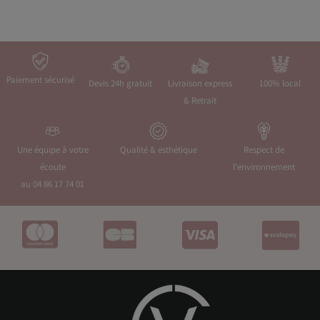
Paiement sécurisé
Devis 24h gratuit
Livraison express
100% local
& Retrait
Une équipe à votre
Qualité & esthétique
Respect de
écoute
l'environnement
au 04 86 17 74 01