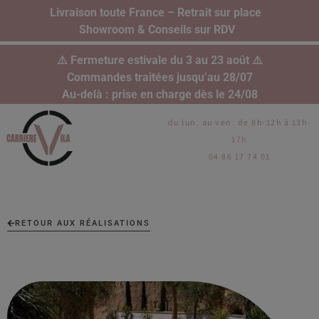
Livraison toute France – Retrait sur place
Showroom & Conseils sur RDV
⚠️ Fermeture estivale du 3 au 23 août ⚠️
Commandes traitées jusqu’au 28/07
Au-delà : prise en charge dès le 24/08
du lun. au ven. de 8h-12h à 13h-
17h
04 86 17 74 01
RETOUR AUX RÉALISATIONS