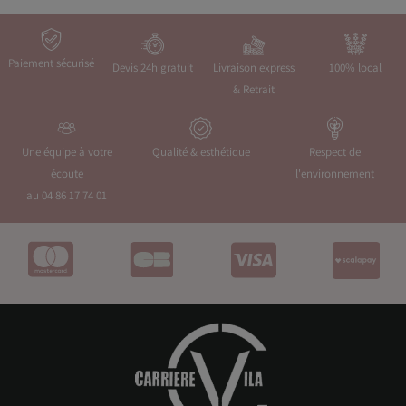
Paiement sécurisé
Devis 24h gratuit
Livraison express
100% local
& Retrait
Une équipe à votre
Qualité & esthétique
Respect de
écoute
l'environnement
au 04 86 17 74 01