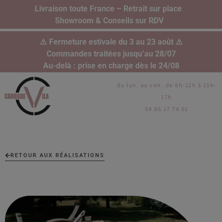
Livraison toute France – Retrait sur place
Showroom & Conseils sur RDV
⚠️ Fermeture estivale du 3 au 23 août ⚠️
Commandes traitées jusqu’au 28/07
Au-delà : prise en charge dès le 24/08
du lun. au ven. de 8h-12h à 13h-
17h
04 86 17 74 01
RETOUR AUX RÉALISATIONS