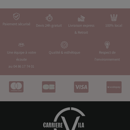
Paiement sécurisé
Devis 24h gratuit
Livraison express
100% local
& Retrait
Une équipe à votre
Qualité & esthétique
Respect de
écoute
l'environnement
au 04 86 17 74 01