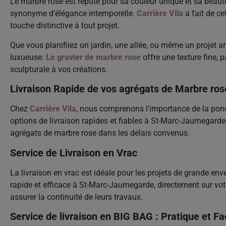
Le marbre rose est réputé pour sa couleur unique et sa beauté n
synonyme d’élégance intemporelle.
Carrière Vila
a fait de ce
touche distinctive à tout projet.
Que vous planifiiez un jardin, une allée, ou même un projet ar
luxueuse.
Le gravier de marbre rose
offre une texture fine, 
sculpturale à vos créations.
Livraison Rapide de vos agrégats de Marbre r
Chez
Carrière Vila
, nous comprenons l’importance de la ponc
options de livraison rapides et fiables à St-Marc-Jaumegard
agrégats de marbre rose dans les délais convenus.
Service de Livraison en Vrac
La livraison en vrac est idéale pour les projets de grande en
rapide et efficace à St-Marc-Jaumegarde, directement sur votr
assurer la continuité de leurs travaux.
Service de livraison en BIG BAG : Pratique et Fa