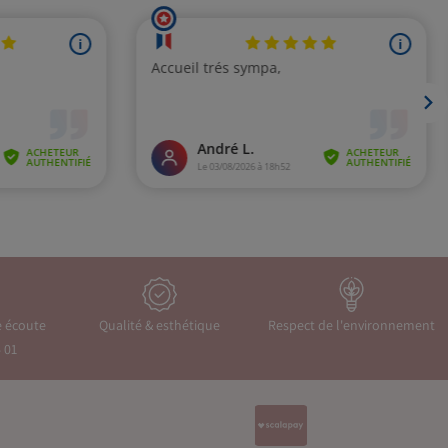
e écoute
Qualité & esthétique
Respect de l'environnement
 01