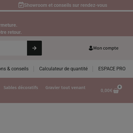
Showroom et conseils sur rendez-vous
rmeture.
tre retour.
Mon compte
ons & conseils
Calculateur de quantité
ESPACE PRO
Sables décoratifs
Gravier tout venant
0
0,00
€