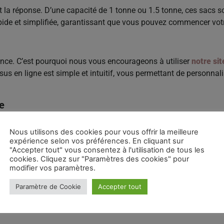
t la réponse. D’une capacité de 1 tonne ou 1.5 tonne, ces sacs 
apide et simplifiée, garantissant que vous pouvez commencer votr
arence. C’est pourquoi nous vous encourageons à utiliser
notre sit
us en ligne est simple et intuitif, vous permettant de personna
e
re gamme complète d’agrégats de marbre rose
. Du
gravier d
Nous utilisons des cookies pour vous offrir la meilleure
 de Marbre rose
, chaque produit est présenté avec des informati
expérience selon vos préférences. En cliquant sur
"Accepter tout" vous consentez à l'utilisation de tous les
cookies. Cliquez sur "Paramètres des cookies" pour
modifier vos paramètres.
Paramètre de Cookie
Accepter tout
il de personnalisation
pour ajuster la quantité et les options de
 ligne sans tracas.