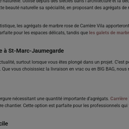
aturelle. Utilisé depuis des siècles dans l’architecture et la déc
tte beauté naturelle sa spécialité, en proposant des agrégats de
tistique, les agrégats de marbre rose de Carrière Vila apporteron
parfaite pour les espaces délicats, tandis que
les galets de marb
ose à St-Marc-Jaumegarde
tualité, surtout lorsque vous êtes plongé dans un projet. C’est
e. Que vous choisissiez la livraison en vrac ou en BIG BAG, nou
vergure nécessitant une quantité importante d’agrégats.
Carrière 
e chantier. Cette option est parfaite pour les professionnels qu
cile