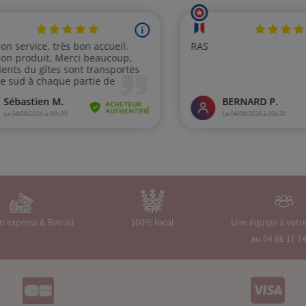
on express & Retrait
100% local
Une équipe à votr
au 04 86 17 74