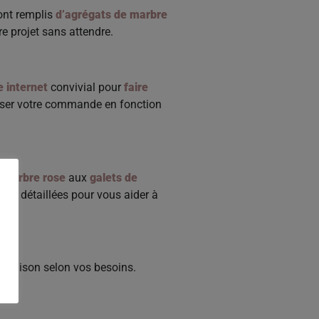
sont remplis
d’agrégats de marbre
e projet sans attendre.
e internet
convivial pour
faire
liser votre commande en fonction
e Marbre rose
aux
galets de
ons détaillées pour vous aider à
 livraison selon vos besoins.